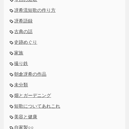
冴希流短歌の作り方
冴希語録
古典の話
史跡めぐり
家族
撮り鉄
朝倉冴希の作品
未分類
畑とガーデニング
短歌についてあれこれ
美容と健康
自家製○○