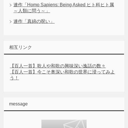
連作「Homo Sapiens: Being Asked ヒト科ヒト属
～人類に問う～」
連作「真綿の呪い」
相互リンク
【百人一首】歌人や和歌の興味深い逸話の数々
【百人一首】今こそ奥深い和歌の世界に浸ってみよ
う！
message