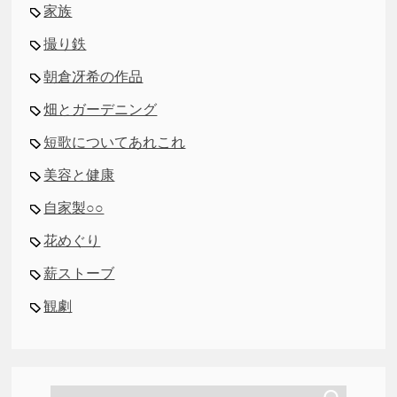
家族
撮り鉄
朝倉冴希の作品
畑とガーデニング
短歌についてあれこれ
美容と健康
自家製○○
花めぐり
薪ストーブ
観劇