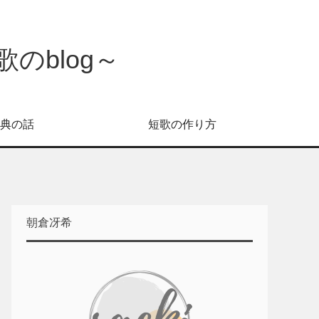
のblog～
典の話
短歌の作り方
朝倉冴希