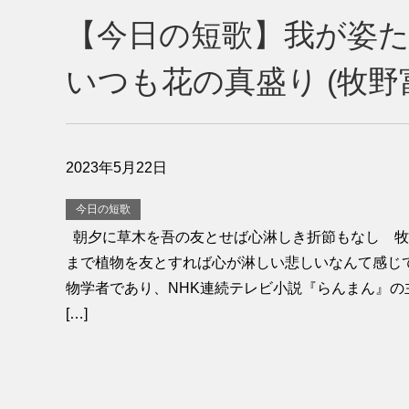
【今日の短歌】我が姿
いつも花の真盛り (牧野
2023年5月22日
今日の短歌
朝夕に草木を吾の友とせば心淋しき折節もなし 牧
まで植物を友とすれば心が淋しい悲しいなんて感じ
物学者であり、NHK連続テレビ小説『らんまん』の
[…]