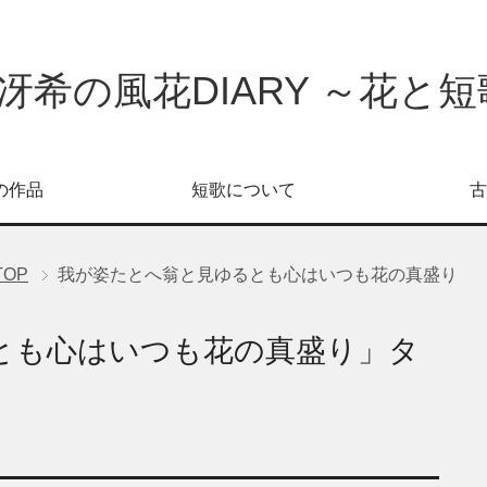
冴希の風花DIARY ～花と短歌
の作品
短歌について
古
TOP
我が姿たとへ翁と見ゆるとも心はいつも花の真盛り
とも心はいつも花の真盛り」タ