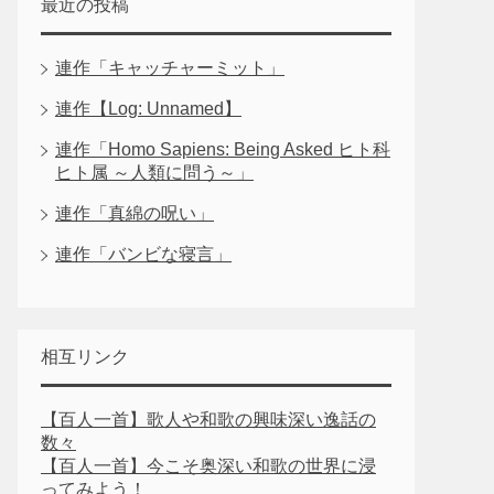
最近の投稿
連作「キャッチャーミット」
連作【Log: Unnamed】
連作「Homo Sapiens: Being Asked ヒト科
ヒト属 ～人類に問う～」
連作「真綿の呪い」
連作「バンビな寝言」
相互リンク
【百人一首】歌人や和歌の興味深い逸話の
数々
【百人一首】今こそ奥深い和歌の世界に浸
ってみよう！