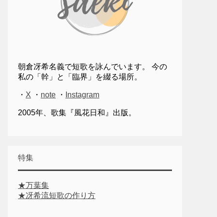
朝倉冴希名義で短歌を詠んでいます。 今の
私の「幹」と「臨界」を綴る場所。
・
X
・
note
・
Instagram
2005年、歌集『風花日和』出版。
特集
★万葉集
★冴希流短歌の作り方