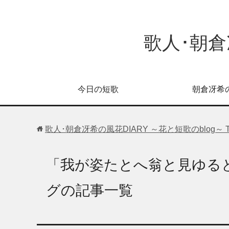
歌人･朝倉
今日の短歌
朝倉冴希
歌人･朝倉冴希の風花DIARY ～花と短歌のblog～
「我が姿たとへ翁と見ゆる
グの記事一覧