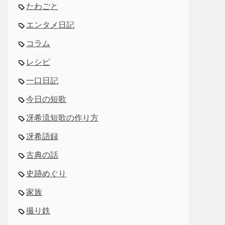
たわごと
エンタメ日記
コラム
レシピ
一口日記
今日の短歌
冴希流短歌の作り方
冴希語録
古典の話
史跡めぐり
家族
撮り鉄