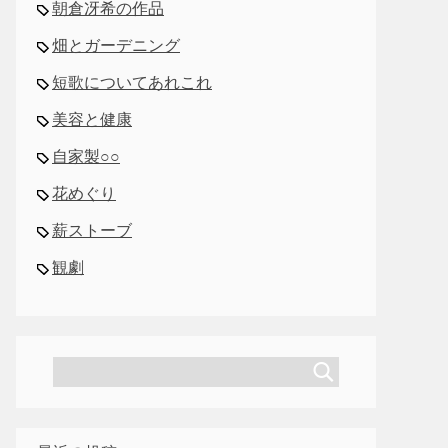
朝倉冴希の作品
畑とガーデニング
短歌についてあれこれ
美容と健康
自家製○○
花めぐり
薪ストーブ
観劇