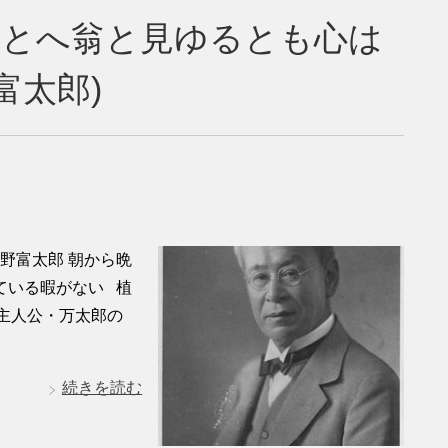
たとへ翁と見ゆるとも心は
富太郎)
野富太郎 朝から晩
ている暇がない 植
主人公・万太郎の
続きを読む