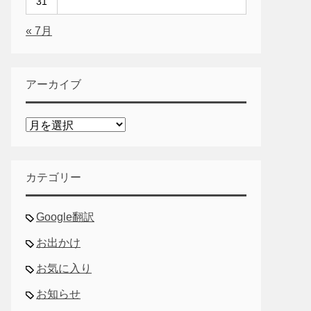
31
« 7月
アーカイブ
ア
ー
カ
イ
カテゴリー
ブ
Google翻訳
お出かけ
お気に入り
お知らせ