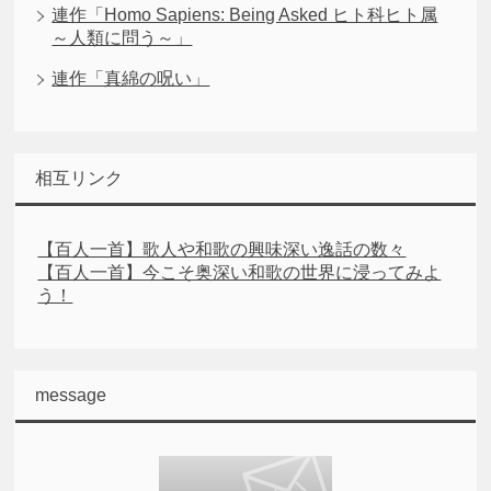
連作「Homo Sapiens: Being Asked ヒト科ヒト属
～人類に問う～」
連作「真綿の呪い」
相互リンク
【百人一首】歌人や和歌の興味深い逸話の数々
【百人一首】今こそ奥深い和歌の世界に浸ってみよ
う！
message