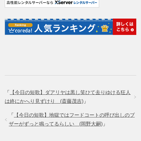
「
【今日の短歌】ダアリヤは黒し笑ひて去りゆける狂人
は終にかへり見ずけり (斎藤茂吉)
」
「
【今日の短歌】地獄ではフードコートの呼び出しのブ
ザーがずっと鳴ってるらしい (岡野大嗣)
」