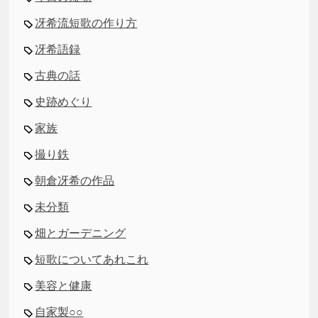
冴希流短歌の作り方
冴希語録
古典の話
史跡めぐり
家族
撮り鉄
朝倉冴希の作品
未分類
畑とガーデニング
短歌についてあれこれ
美容と健康
自家製○○