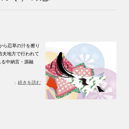
から忍草の汁を擦り
信夫地方で行われて
れる中納言・源融
続きを読む