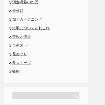
朝倉冴希の作品
未分類
畑とガーデニング
短歌についてあれこれ
美容と健康
自家製○○
花めぐり
薪ストーブ
観劇