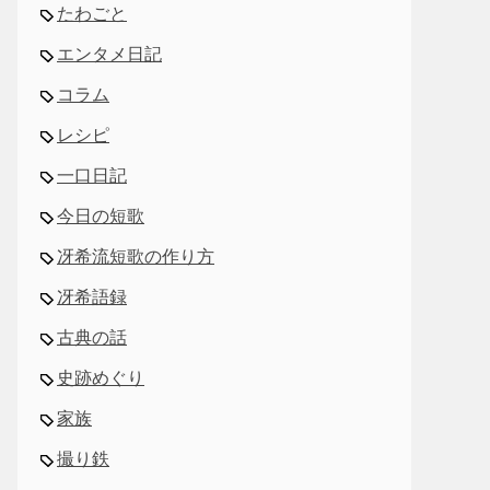
たわごと
エンタメ日記
コラム
レシピ
一口日記
今日の短歌
冴希流短歌の作り方
冴希語録
古典の話
史跡めぐり
家族
撮り鉄