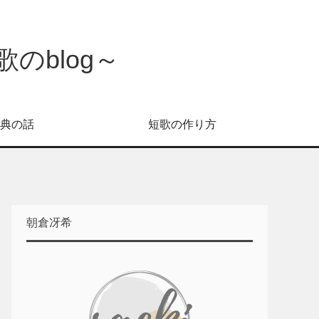
のblog～
典の話
短歌の作り方
朝倉冴希