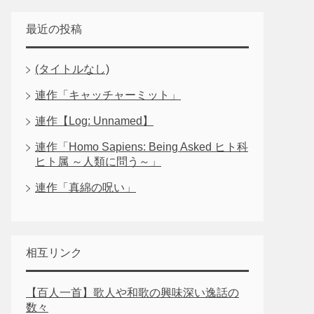
最近の投稿
(タイトルなし)
連作「キャッチャーミット」
連作【Log: Unnamed】
連作「Homo Sapiens: Being Asked ヒト科
ヒト属 ～人類に問う～」
連作「真綿の呪い」
相互リンク
【百人一首】歌人や和歌の興味深い逸話の
数々