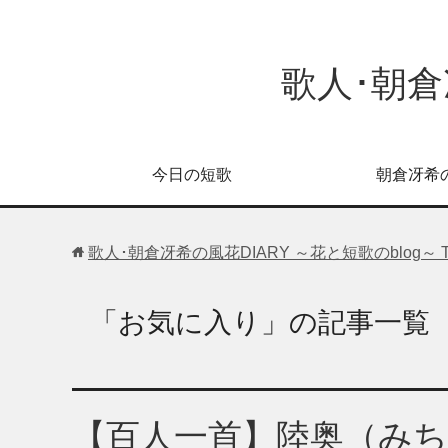
歌人･朝倉
今日の短歌
朝倉冴希
歌人･朝倉冴希の風花DIARY ～花と短歌のblog～
「お気に入り」の記事一覧
【百人一首】陸奥（み