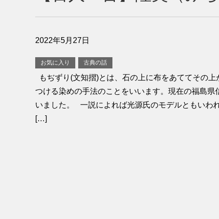
2022年5月27日
お気に入り
古典の話
もぢずり(文知摺)とは、石の上に布をあててその上
つける染めの手法のことをいいます。現在の福島県
いました。 一説によれば光源氏のモデルともいわ
[…]