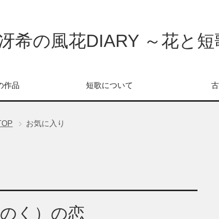
冴希の風花DIARY ～花と短歌
の作品
短歌について
古
TOP
お気に入り
ちのく）の恋