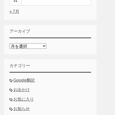
31
« 7月
アーカイブ
ア
ー
カ
イ
カテゴリー
ブ
Google翻訳
お出かけ
お気に入り
お知らせ