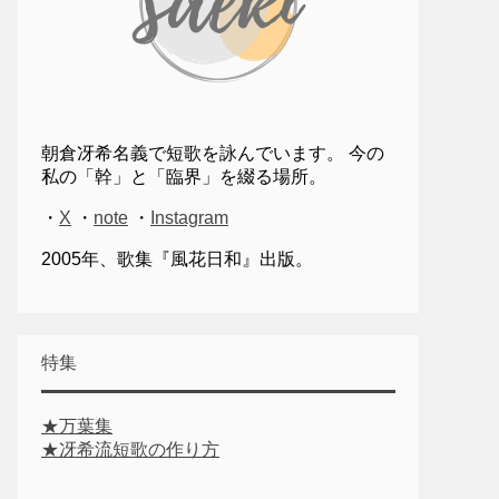
朝倉冴希名義で短歌を詠んでいます。 今の
私の「幹」と「臨界」を綴る場所。
・
X
・
note
・
Instagram
2005年、歌集『風花日和』出版。
特集
★万葉集
★冴希流短歌の作り方