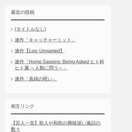
最近の投稿
(タイトルなし)
連作「キャッチャーミット」
連作【Log: Unnamed】
連作「Homo Sapiens: Being Asked ヒト科
ヒト属 ～人類に問う～」
連作「真綿の呪い」
相互リンク
【百人一首】歌人や和歌の興味深い逸話の
数々