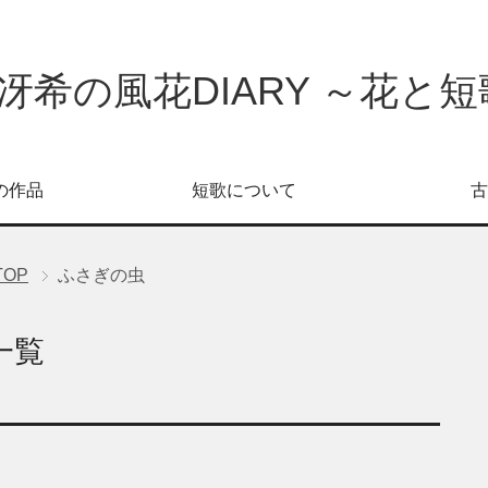
冴希の風花DIARY ～花と短歌
の作品
短歌について
古
TOP
ふさぎの虫
一覧