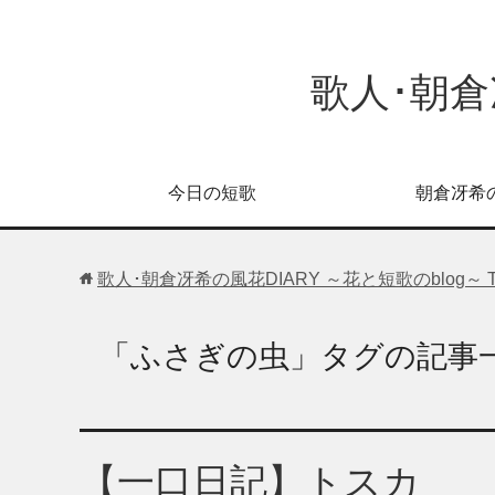
歌人･朝倉
今日の短歌
朝倉冴希
歌人･朝倉冴希の風花DIARY ～花と短歌のblog～
「ふさぎの虫」タグの記事
【一口日記】トスカ