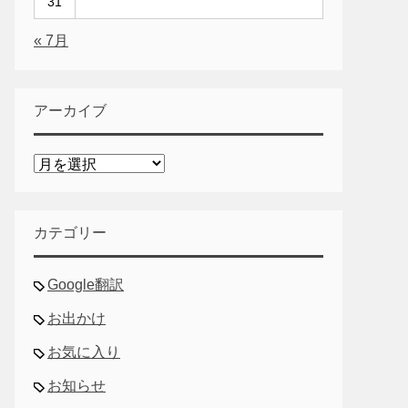
31
« 7月
アーカイブ
ア
ー
カ
イ
カテゴリー
ブ
Google翻訳
お出かけ
お気に入り
お知らせ