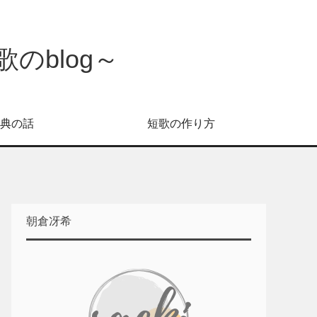
のblog～
典の話
短歌の作り方
朝倉冴希