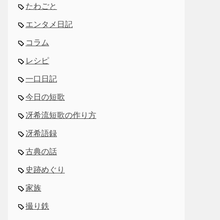
たわごと
エンタメ日記
コラム
レシピ
一口日記
今日の短歌
冴希流短歌の作り方
冴希語録
古典の話
史跡めぐり
家族
撮り鉄