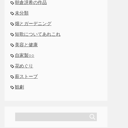
朝倉冴希の作品
未分類
畑とガーデニング
短歌についてあれこれ
美容と健康
自家製○○
花めぐり
薪ストーブ
観劇