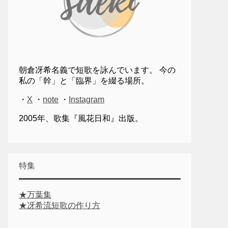
朝倉冴希名義で短歌を詠んでいます。 今の
私の「幹」と「臨界」を綴る場所。
・
X
・
note
・
Instagram
2005年、歌集『風花日和』出版。
特集
★万葉集
★冴希流短歌の作り方