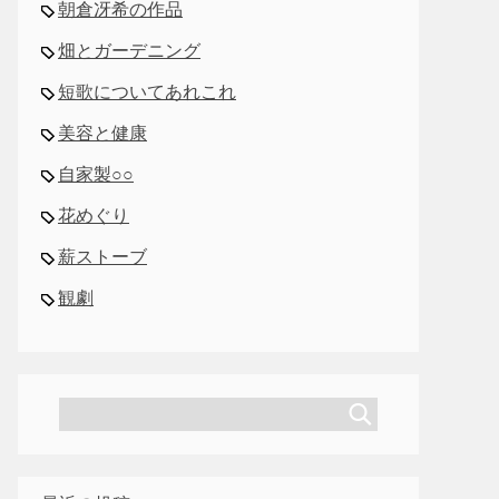
朝倉冴希の作品
畑とガーデニング
短歌についてあれこれ
美容と健康
自家製○○
花めぐり
薪ストーブ
観劇