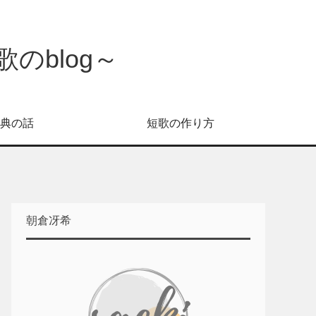
のblog～
典の話
短歌の作り方
朝倉冴希