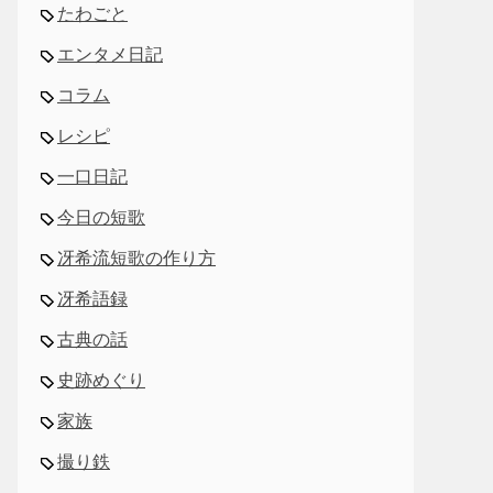
たわごと
エンタメ日記
コラム
レシピ
一口日記
今日の短歌
冴希流短歌の作り方
冴希語録
古典の話
史跡めぐり
家族
撮り鉄