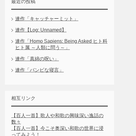
最近の投稿
連作「キャッチャーミット」
連作【Log: Unnamed】
連作「Homo Sapiens: Being Asked ヒト科
ヒト属 ～人類に問う～」
連作「真綿の呪い」
連作「バンビな寝言」
相互リンク
【百人一首】歌人や和歌の興味深い逸話の
数々
【百人一首】今こそ奥深い和歌の世界に浸
ってみよう！