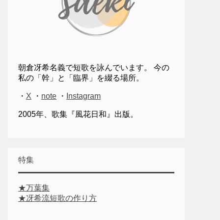
朝倉冴希名義で短歌を詠んでいます。 今の
私の「幹」と「臨界」を綴る場所。
・
X
・
note
・
Instagram
2005年、歌集『風花日和』出版。
特集
★万葉集
★冴希流短歌の作り方