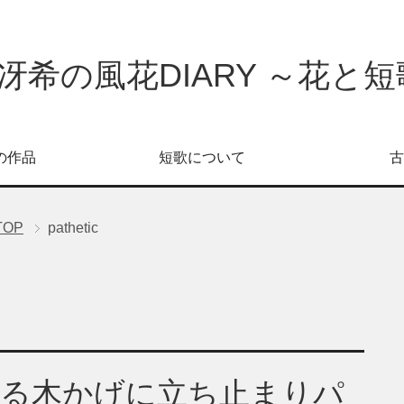
冴希の風花DIARY ～花と短歌
の作品
短歌について
古
TOP
pathetic
香る木かげに立ち止まりパ