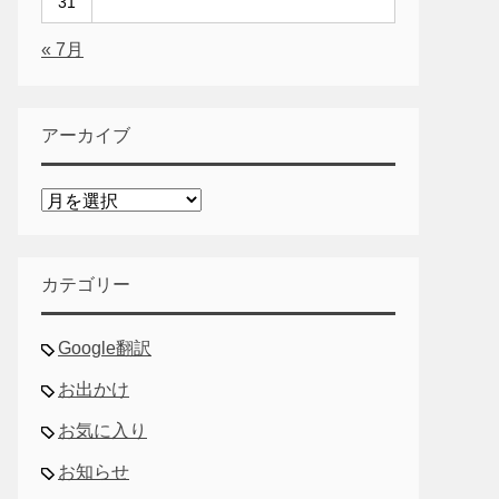
31
« 7月
アーカイブ
ア
ー
カ
イ
カテゴリー
ブ
Google翻訳
お出かけ
お気に入り
お知らせ