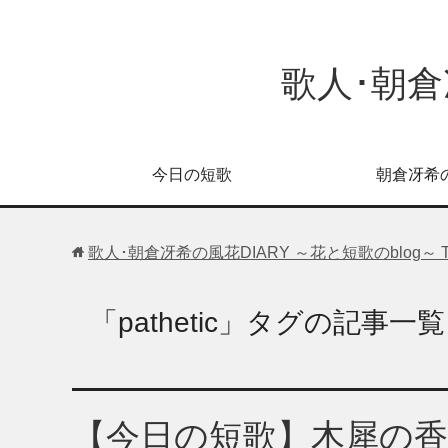
歌人･朝倉
今日の短歌
朝倉冴希
歌人･朝倉冴希の風花DIARY ～花と短歌のblog～
「pathetic」タグの記事一覧
【今日の短歌】木犀の