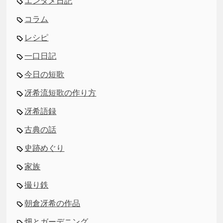
エンタメ日記
コラム
レシピ
一口日記
今日の短歌
冴希流短歌の作り方
冴希語録
古典の話
史跡めぐり
家族
撮り鉄
朝倉冴希の作品
畑とガーデニング