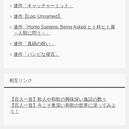
連作「キャッチャーミット」
連作【Log: Unnamed】
連作「Homo Sapiens: Being Asked ヒト科ヒト属
～人類に問う～」
連作「真綿の呪い」
連作「バンビな寝言」
相互リンク
【百人一首】歌人や和歌の興味深い逸話の数々
【百人一首】今こそ奥深い和歌の世界に浸ってみよ
う！