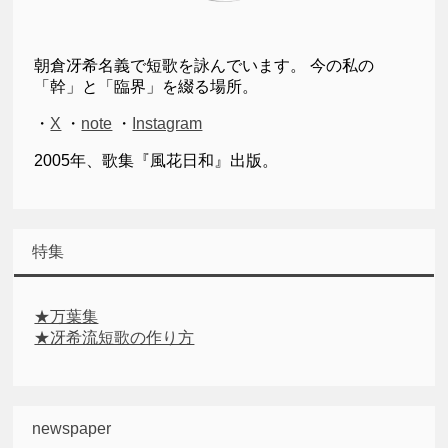
朝倉冴希名義で短歌を詠んでいます。 今の私の
「幹」と「臨界」を綴る場所。
・
X
・
note
・
Instagram
2005年、歌集『風花日和』出版。
特集
★万葉集
★冴希流短歌の作り方
newspaper