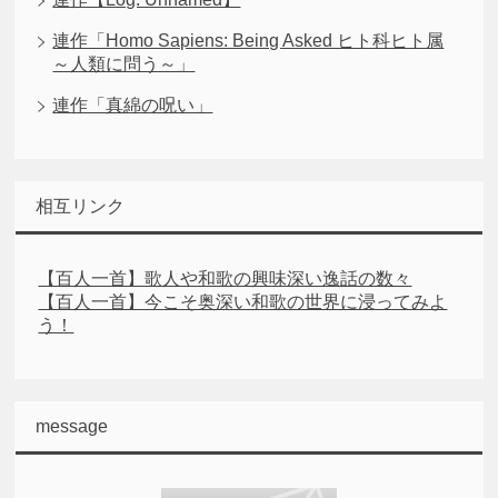
連作「Homo Sapiens: Being Asked ヒト科ヒト属
～人類に問う～」
連作「真綿の呪い」
相互リンク
【百人一首】歌人や和歌の興味深い逸話の数々
【百人一首】今こそ奥深い和歌の世界に浸ってみよ
う！
message