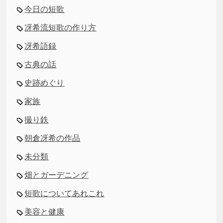
今日の短歌
冴希流短歌の作り方
冴希語録
古典の話
史跡めぐり
家族
撮り鉄
朝倉冴希の作品
未分類
畑とガーデニング
短歌についてあれこれ
美容と健康