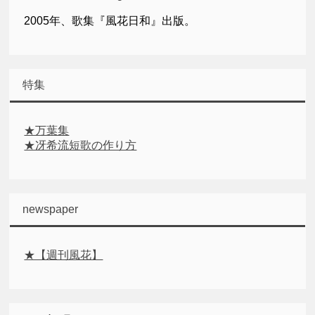
2005年、歌集『風花日和』出版。
特集
★万葉集
★冴希流短歌の作り方
newspaper
★【週刊風花】