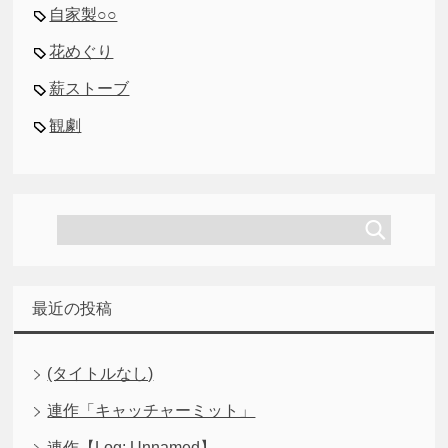
自家製○○
花めぐり
薪ストーブ
観劇
最近の投稿
(タイトルなし)
連作「キャッチャーミット」
連作【Log: Unnamed】