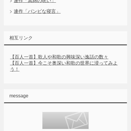
連作「真綿の呪い」
連作「バンビな寝言」
相互リンク
【百人一首】歌人や和歌の興味深い逸話の数々
【百人一首】今こそ奥深い和歌の世界に浸ってみよ
う！
message