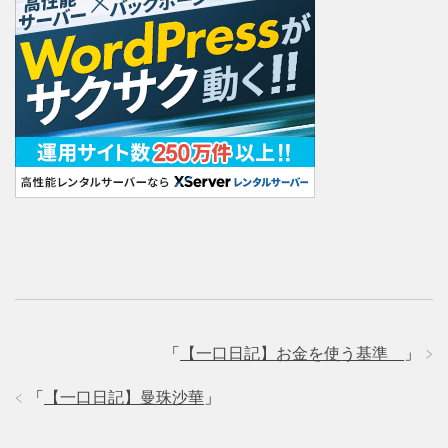
「
【一口日記】お金を使う基準
」
「
【一口日記】曼珠沙華
」