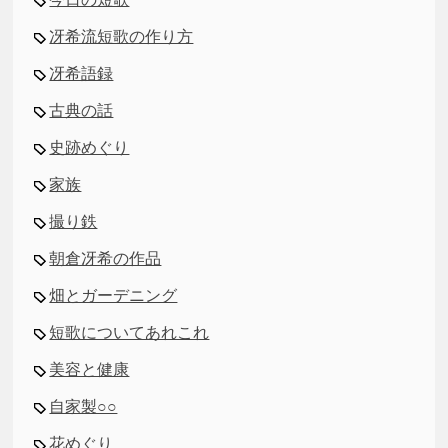
冴希流短歌の作り方
冴希語録
古典の話
史跡めぐり
家族
撮り鉄
朝倉冴希の作品
畑とガーデニング
短歌についてあれこれ
美容と健康
自家製○○
花めぐり