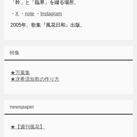
「幹」と「臨界」を綴る場所。
・
X
・
note
・
Instagram
2005年、歌集『風花日和』出版。
特集
★万葉集
★冴希流短歌の作り方
newspaper
★【週刊風花】