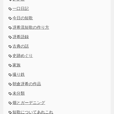
一口日記
今日の短歌
冴希流短歌の作り方
冴希語録
古典の話
史跡めぐり
家族
撮り鉄
朝倉冴希の作品
未分類
畑とガーデニング
短歌についてあれこれ