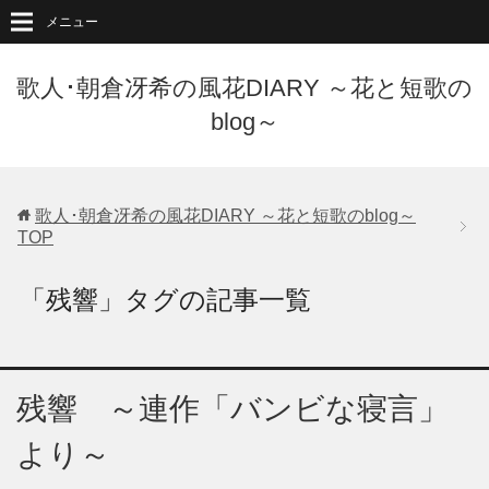
メニュー
歌人･朝倉冴希の風花DIARY ～花と短歌の
blog～
歌人･朝倉冴希の風花DIARY ～花と短歌のblog～
TOP
「残響」タグの記事一覧
残響 ～連作「バンビな寝言」
より～