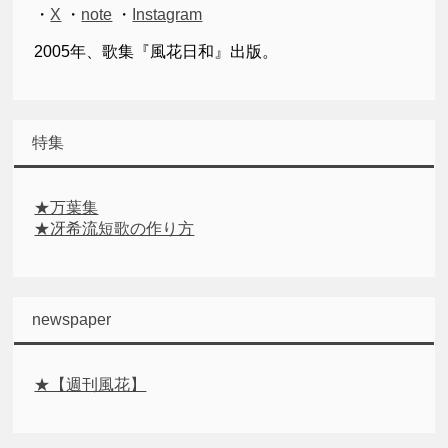
・
X
・
note
・
Instagram
2005年、歌集『風花日和』出版。
特集
★万葉集
★冴希流短歌の作り方
newspaper
★【週刊風花】