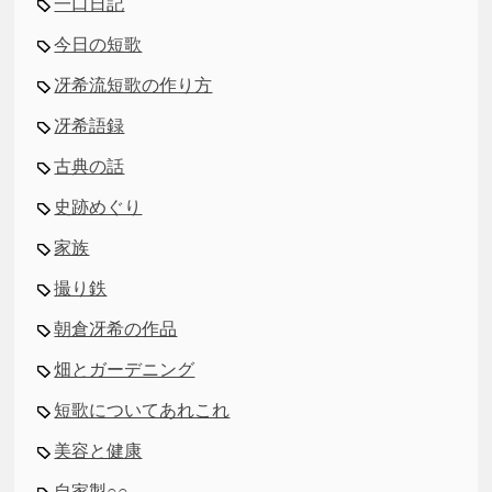
一口日記
今日の短歌
冴希流短歌の作り方
冴希語録
古典の話
史跡めぐり
家族
撮り鉄
朝倉冴希の作品
畑とガーデニング
短歌についてあれこれ
美容と健康
自家製○○