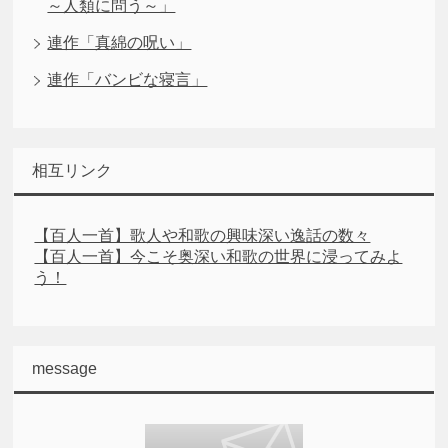
～人類に問う～」
連作「真綿の呪い」
連作「バンビな寝言」
相互リンク
【百人一首】歌人や和歌の興味深い逸話の数々
【百人一首】今こそ奥深い和歌の世界に浸ってみよ
う！
message