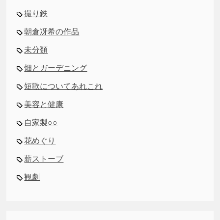
撮り鉄
朝倉冴希の作品
未分類
畑とガーデニング
短歌についてあれこれ
美容と健康
自家製○○
花めぐり
薪ストーブ
観劇