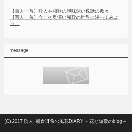
【百人一首】歌人や和歌の興味深い逸話の数々
【百人一首】今こそ奥深い和歌の世界に浸ってみよ
う！
message
(C) 2017 歌人･朝倉冴希の風花DIARY ～花と短歌のblog～