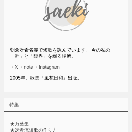
朝倉冴希名義で短歌を詠んでいます。 今の私の
「幹」と「臨界」を綴る場所。
・
X
・
note
・
Instagram
2005年、歌集『風花日和』出版。
特集
★万葉集
★冴希流短歌の作り方