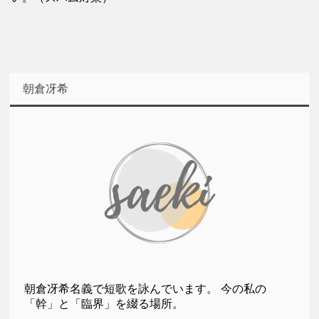
朝倉冴希
朝倉冴希名義で短歌を詠んでいます。 今の私の
「幹」と「臨界」を綴る場所。