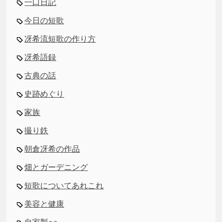
一口日記
今日の短歌
冴希流短歌の作り方
冴希語録
古典の話
史跡めぐり
家族
撮り鉄
朝倉冴希の作品
畑とガーデニング
短歌についてあれこれ
美容と健康