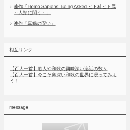
連作「Homo Sapiens: Being Asked ヒト科ヒト属
～人類に問う～」
連作「真綿の呪い」
相互リンク
【百人一首】歌人や和歌の興味深い逸話の数々
【百人一首】今こそ奥深い和歌の世界に浸ってみよ
う！
message