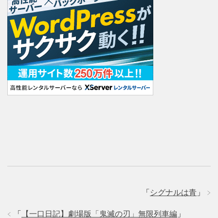
「
シグナルは青
」
「
【一口日記】劇場版「鬼滅の刃」無限列車編
」