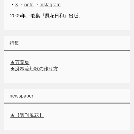
・
X
・
note
・
Instagram
2005年、歌集『風花日和』出版。
特集
★万葉集
★冴希流短歌の作り方
newspaper
★【週刊風花】