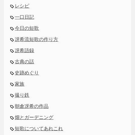
レシピ
一口日記
今日の短歌
冴希流短歌の作り方
冴希語録
古典の話
史跡めぐり
家族
撮り鉄
朝倉冴希の作品
畑とガーデニング
短歌についてあれこれ