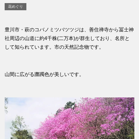
花めぐり
豊川市・萩のコバノミツバツツジは、善住禅寺から冨士神
社周辺の山道に約4千株(二万本)が群生しており、名所と
して知られています。市の天然記念物です。
山間に広がる躑躅色が美しいです。