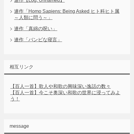
連作【Log: Unnamed】
連作「Homo Sapiens: Being Asked ヒト科ヒト属
～人類に問う～」
連作「真綿の呪い」
連作「バンビな寝言」
相互リンク
【百人一首】歌人や和歌の興味深い逸話の数々
【百人一首】今こそ奥深い和歌の世界に浸ってみよ
う！
message