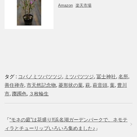
Amazon
楽天市場
タグ :
コバノミツバツツジ
,
ミツバツツジ
,
冨士神社
,
名所
,
善住禅寺
,
市天然記念物
,
菱形状の葉
,
萩
,
萩音頭
,
葉
,
豊川
市
,
躑躅色
,
３枚輪生
「
“モネの庭”は花盛り!!浜名湖ガーデンパークで、ネモテ
ィラとチューリップいろいろ集めました♪
」