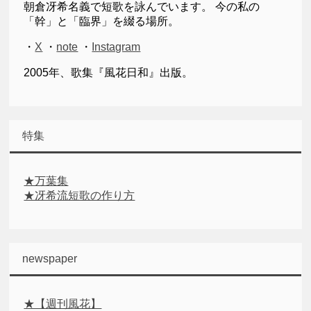
朝倉冴希名義で短歌を詠んでいます。 今の私の
「幹」と「臨界」を綴る場所。
・
X
・
note
・
Instagram
2005年、歌集『風花日和』出版。
特集
★万葉集
★冴希流短歌の作り方
newspaper
★【週刊風花】