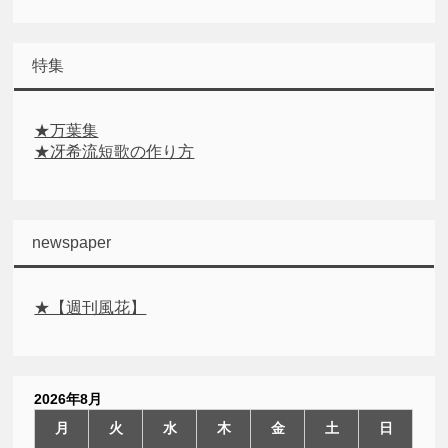
特集
★万葉集
★冴希流短歌の作り方
newspaper
★【週刊風花】
2026年8月
月
火
水
木
金
土
日