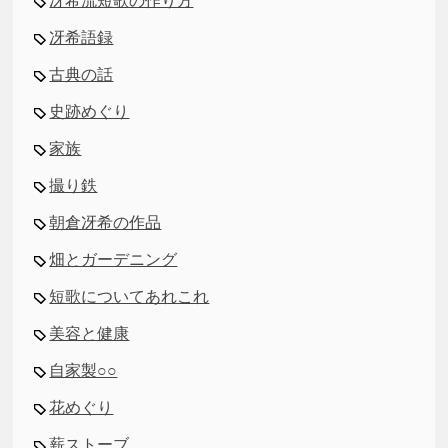
冴希流短歌の作り方
冴希語録
古典の話
史跡めぐり
家族
撮り鉄
朝倉冴希の作品
畑とガーデニング
短歌についてあれこれ
美容と健康
自家製○○
花めぐり
薪ストーブ