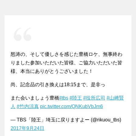
怒涛の、そして優しさを感じた豊橋ロケ、無事終わ
りました参加いただいた皆様、ご協力いただいた皆
様、本当にありがとうございました！
尚、記念品の引き換えは18:15まで、是非っ
また会いましょう豊橋
#tbs
#陸王
#役所広司
#山﨑賢
人
#竹内涼真
pic.twitter.com/QNKubVbJm6
— TBS「陸王」埼玉に戻りますよー (@rikuou_tbs)
2017年9月24日