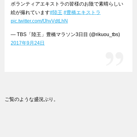
ボランティアエキストラの皆様のお陰で素晴らしい
絵が撮れています
#陸王
#豊橋エキストラ
pic.twitter.com/fJhvVdtLhN
— TBS「陸王」豊橋マラソン3日目 (@rikuou_tbs)
2017年9月24日
ご覧のような盛況ぶり。