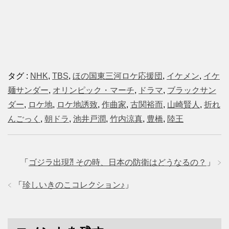
タグ :
NHK
,
TBS
,
ほの国東三河ロケ応援団
,
イケメン
,
イケ
麺サンダー
,
オリンピック・マーチ
,
ドラマ
,
ブラックサン
ダー
,
ロケ地
,
ロケ地誘致
,
作曲家
,
古関裕而
,
山崎賢人
,
折れ
んごっく
,
朝ドラ
,
池井戸潤
,
竹内涼真
,
豊橋
,
陸王
「
ゴジラ出現⁈ その時、日本の防衛はどうなるの？
」
「
珍しいきのこコレクション♪
」