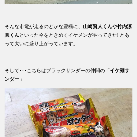
そんな市電が走るのどかな豊橋に、
山崎賢人くん
や
竹内涼
真くん
といった今をときめくイケメンがやってきた!!とあ
って大いに盛り上がっています。
そして･･･こちらはブラックサンダーの仲間の
「イケ麺サ
ンダー」