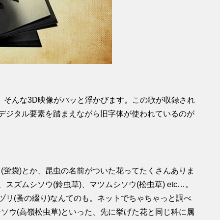
。そんな3D映像がパッと浮かびます。この歌が収録され
。デジタル要素を踏まえながら旧字体が使われているのが
ロ(蛍袋)とか、昆虫の名前がついた花ってたくさんありま
スズムシソウ(鈴虫草)、マツムシソウ(松虫草) etc…。
ツヅリ(蚤の綴り)なんてのも。ネットでちゃちゃっと調べ
シソウ(高嶺松虫草)といった、先に挙げた花と同じ科に属