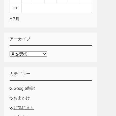
31
« 7月
アーカイブ
ア
ー
カ
イ
カテゴリー
ブ
Google翻訳
お出かけ
お気に入り