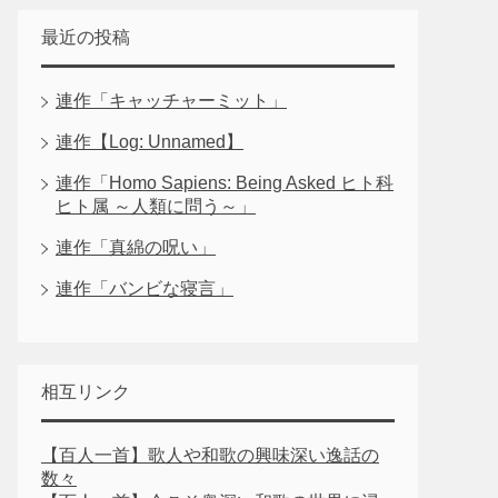
最近の投稿
連作「キャッチャーミット」
連作【Log: Unnamed】
連作「Homo Sapiens: Being Asked ヒト科
ヒト属 ～人類に問う～」
連作「真綿の呪い」
連作「バンビな寝言」
相互リンク
【百人一首】歌人や和歌の興味深い逸話の
数々