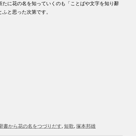
新たに花の名を知っていくのも「ことばや文字を知り辭
とふと思った次第です。
辭書から花の名をつづりだす
,
短歌
,
塚本邦雄