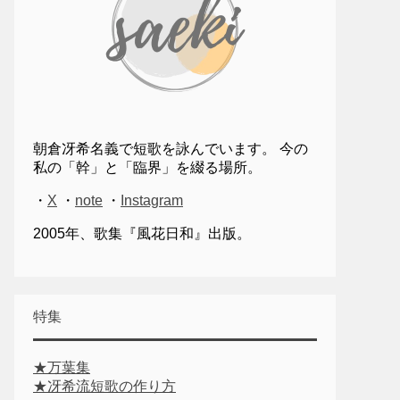
朝倉冴希名義で短歌を詠んでいます。 今の
私の「幹」と「臨界」を綴る場所。
・
X
・
note
・
Instagram
2005年、歌集『風花日和』出版。
特集
★万葉集
★冴希流短歌の作り方