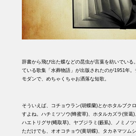
辞書から飛び出た蝶などの昆虫が言葉を紡いでいる
ている歌集「水葬物語」が出版されたのが1951年
モダンで、めちゃくちゃお洒落な短歌。
そういえば、コチョウラン(胡蝶蘭)とかホタルブク
すよね。ハチミツソウ(蜂蜜草)、ホタルカズラ(蛍葛)、
ハエトリグサ(蝿取草)、ヤブジラミ(藪虱)、ノミノ
ただけでも、オオコチョウ(黄胡蝶)、タカネマツム