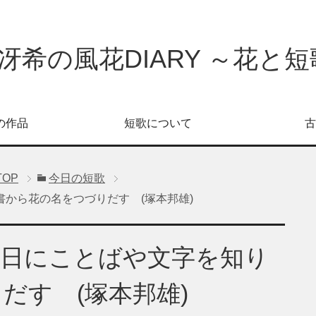
冴希の風花DIARY ～花と短歌
の作品
短歌について
古
TOP
今日の短歌
から花の名をつづりだす (塚本邦雄)
日日にことばや文字を知り
だす (塚本邦雄)