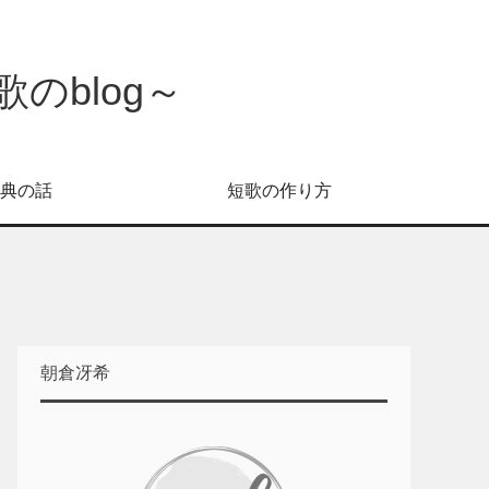
のblog～
典の話
短歌の作り方
朝倉冴希