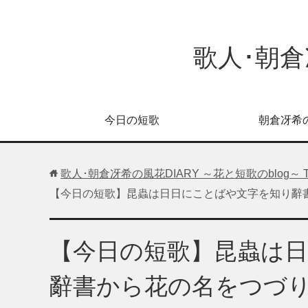
歌人･朝倉
今日の短歌
朝倉冴希
歌人･朝倉冴希の風花DIARY ～花と短歌のblog～
【今日の短歌】昆蟲は日日にことばや文字を知り辭書
【今日の短歌】昆蟲は
辭書から花の名をつづり