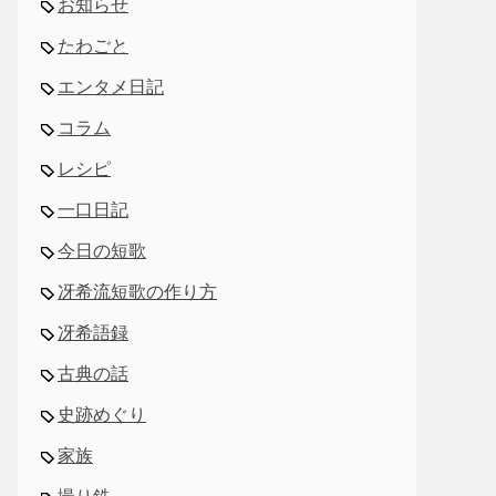
お知らせ
たわごと
エンタメ日記
コラム
レシピ
一口日記
今日の短歌
冴希流短歌の作り方
冴希語録
古典の話
史跡めぐり
家族