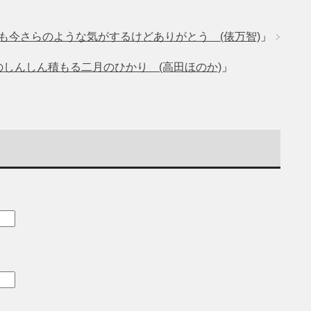
も今さらのような気がするけどありがとう (俵万智)
」
しんしん積もる二月のひかり (高田ほのか)
」