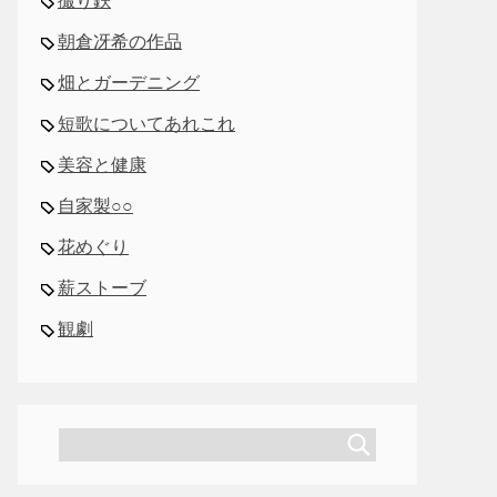
撮り鉄
朝倉冴希の作品
畑とガーデニング
短歌についてあれこれ
美容と健康
自家製○○
花めぐり
薪ストーブ
観劇