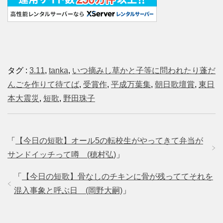
タグ :
3.11
,
tanka
,
いつ摘みし草かと子等に問われたり蓬だ
んごを作りて待てば
,
受賞作
,
平成万葉集
,
朝日歌壇賞
,
東日
本大震災
,
短歌
,
野田珠子
「
【今日の短歌】オール5の転校生がやってきて弁当が
サンドイッチって噂 (穂村弘)
」
「
【今日の短歌】骨なしのチキンに骨が残っててそれを
混入事象と呼ぶ日 (岡野大嗣)
」