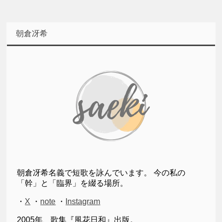
朝倉冴希
朝倉冴希名義で短歌を詠んでいます。 今の私の
「幹」と「臨界」を綴る場所。
・
X
・
note
・
Instagram
2005年、歌集『風花日和』出版。