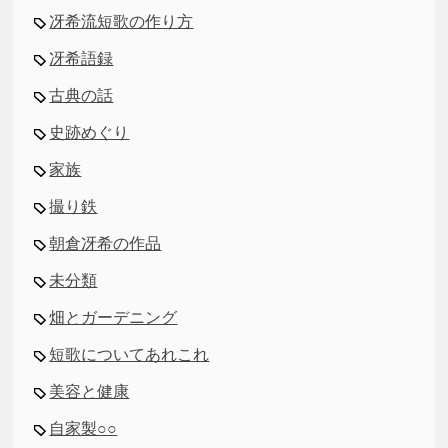
冴希流短歌の作り方
冴希語録
古典の話
史跡めぐり
家族
撮り鉄
朝倉冴希の作品
未分類
畑とガーデニング
短歌についてあれこれ
美容と健康
自家製○○