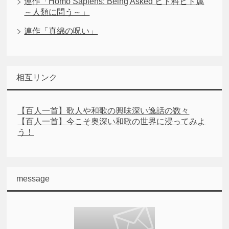
連作「Homo Sapiens: Being Asked ヒト科ヒト属
～人類に問う～」
連作「真綿の呪い」
相互リンク
【百人一首】歌人や和歌の興味深い逸話の数々
【百人一首】今こそ奥深い和歌の世界に浸ってみよ
う！
message