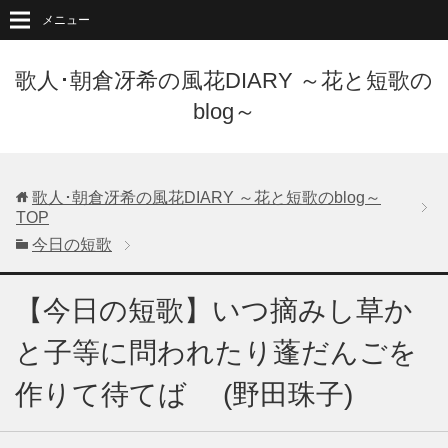
メニュー
歌人･朝倉冴希の風花DIARY ～花と短歌の
blog～
歌人･朝倉冴希の風花DIARY ～花と短歌のblog～
TOP
今日の短歌
【今日の短歌】いつ摘みし草か
と子等に問われたり蓬だんごを
作りて待てば (野田珠子)