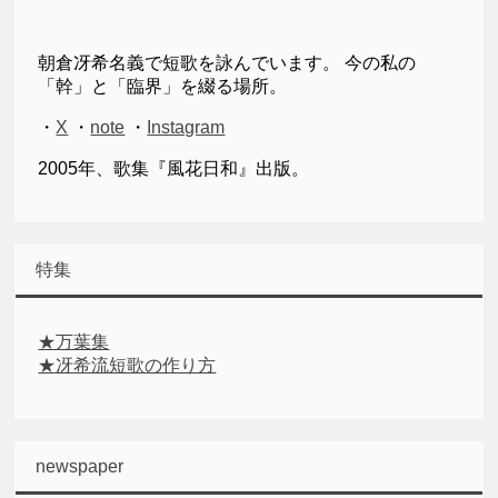
朝倉冴希名義で短歌を詠んでいます。 今の私の
「幹」と「臨界」を綴る場所。
・
X
・
note
・
Instagram
2005年、歌集『風花日和』出版。
特集
★万葉集
★冴希流短歌の作り方
newspaper