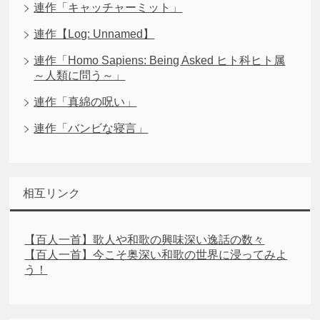
連作「キャッチャーミット」
連作【Log: Unnamed】
連作「Homo Sapiens: Being Asked ヒト科ヒト属
～人類に問う～」
連作「真綿の呪い」
連作「バンビな寝言」
相互リンク
【百人一首】歌人や和歌の興味深い逸話の数々
【百人一首】今こそ奥深い和歌の世界に浸ってみよ
う！