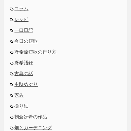
コラム
レシピ
一口日記
今日の短歌
冴希流短歌の作り方
冴希語録
古典の話
史跡めぐり
家族
撮り鉄
朝倉冴希の作品
畑とガーデニング