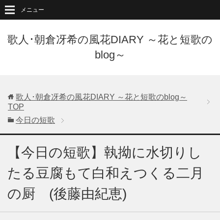
メニュー
歌人･朝倉冴希の風花DIARY ～花と短歌の
blog～
歌人･朝倉冴希の風花DIARY ～花と短歌のblog～
TOP
今日の短歌
【今日の短歌】執拗に水切りし
たる豆腐もて白和えつくる二月
の厨 (後藤由紀恵)