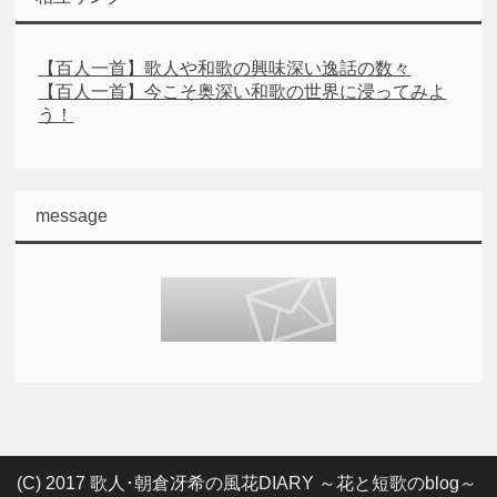
【百人一首】歌人や和歌の興味深い逸話の数々
【百人一首】今こそ奥深い和歌の世界に浸ってみよ
う！
message
(C) 2017 歌人･朝倉冴希の風花DIARY ～花と短歌のblog～