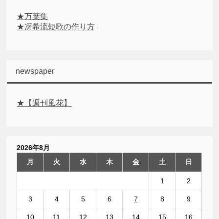
★万葉集
★冴希流短歌の作り方
newspaper
★【週刊風花】
2026年8月
月
火
水
木
金
土
日
1
2
3
4
5
6
7
8
9
10
11
12
13
14
15
16