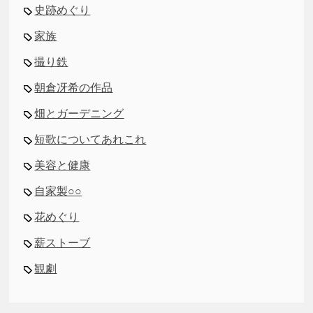
史跡めぐり
家族
撮り鉄
朝倉冴希の作品
畑とガーデニング
短歌についてあれこれ
美容と健康
自家製○○
花めぐり
薪ストーブ
観劇