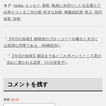
タグ :
tanka
,
エッセイ
,
厨歌
,
執拗に水切りしたる豆腐もて
白和えつくる二月の厨
,
好きな短歌
,
後藤由紀恵
,
歌人
,
現代
短歌
,
短歌
「
【今日の短歌】樹枝状のブロッコリーを囓るときぼく
は気弱な恐竜である (杉崎恒夫)
」
「
【今日の短歌】開花まであと二か月というところ雲の
流れに置かれる花芽 (小川佳世子)
」
コメントを残す
名前
(必須)