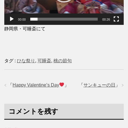
ヤ
ー
00:00
00:26
静岡県・可睡斎にて
タグ :
ひな祭り
,
可睡斎
,
桃の節句
「
Happy Valentine’s Day
」
「
サンキューの日
」
コメントを残す