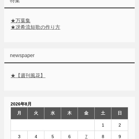
特集
★万葉集
★冴希流短歌の作り方
newspaper
★【週刊風花】
2026年8月
月
火
水
木
金
土
日
1
2
3
4
5
6
7
8
9