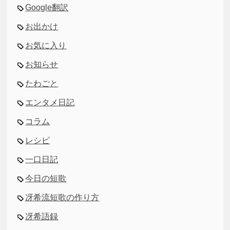
Google翻訳
お出かけ
お気に入り
お知らせ
たわごと
エンタメ日記
コラム
レシピ
一口日記
今日の短歌
冴希流短歌の作り方
冴希語録