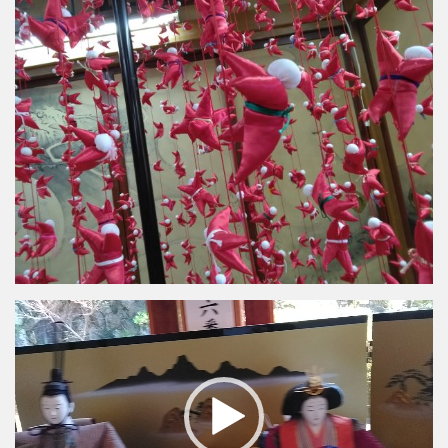
動
画
プ
レ
ー