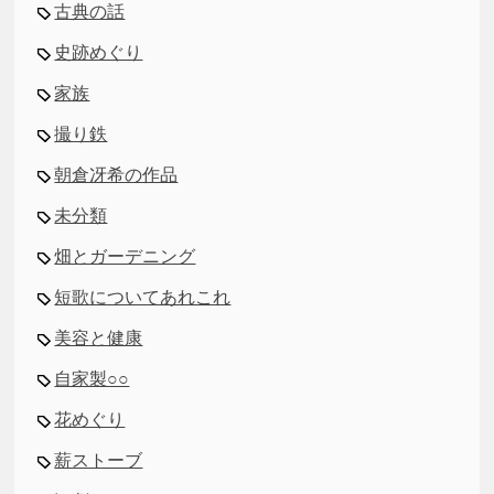
古典の話
史跡めぐり
家族
撮り鉄
朝倉冴希の作品
未分類
畑とガーデニング
短歌についてあれこれ
美容と健康
自家製○○
花めぐり
薪ストーブ