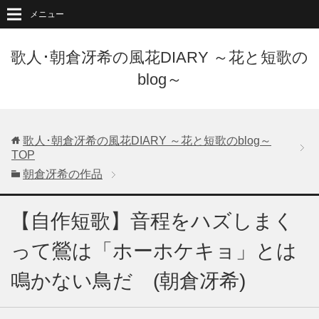
メニュー
歌人･朝倉冴希の風花DIARY ～花と短歌の
blog～
歌人･朝倉冴希の風花DIARY ～花と短歌のblog～
TOP
朝倉冴希の作品
【自作短歌】音程をハズしまく
って鶯は「ホーホケキョ」とは
鳴かない鳥だ (朝倉冴希)