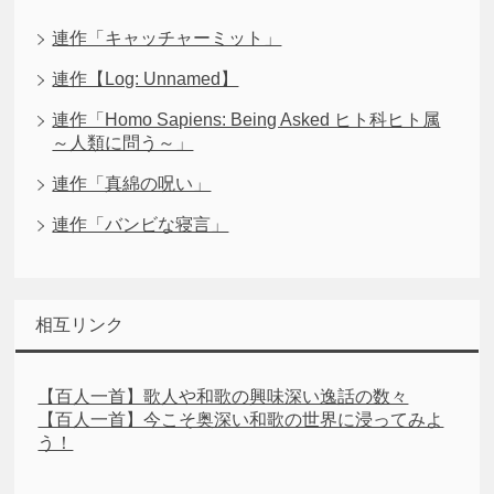
連作「キャッチャーミット」
連作【Log: Unnamed】
連作「Homo Sapiens: Being Asked ヒト科ヒト属
～人類に問う～」
連作「真綿の呪い」
連作「バンビな寝言」
相互リンク
【百人一首】歌人や和歌の興味深い逸話の数々
【百人一首】今こそ奥深い和歌の世界に浸ってみよ
う！