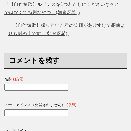
「
【自作短歌】ルピナスを1つわたしにくださいなそれ
ではなくて特別なやつ (朝倉冴希)
」
「
【自作短歌】振り向いた君の笑顔があけすけて想像よ
りも斜め上です (朝倉冴希)
」
コメントを残す
名前
(必須)
メールアドレス（公開されません）
(必須)
ウェブサイト