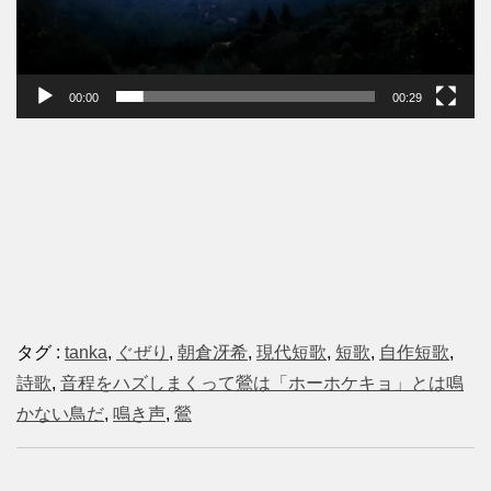
00:00
00:29
タグ :
tanka
,
ぐぜり
,
朝倉冴希
,
現代短歌
,
短歌
,
自作短歌
,
詩歌
,
音程をハズしまくって鶯は「ホーホケキョ」とは鳴
かない鳥だ
,
鳴き声
,
鶯