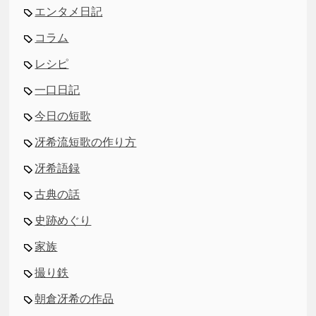
エンタメ日記
コラム
レシピ
一口日記
今日の短歌
冴希流短歌の作り方
冴希語録
古典の話
史跡めぐり
家族
撮り鉄
朝倉冴希の作品