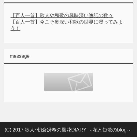
【百人一首】歌人や和歌の興味深い逸話の数々
【百人一首】今こそ奥深い和歌の世界に浸ってみよ
う！
message
(C) 2017 歌人･朝倉冴希の風花DIARY ～花と短歌のblog～