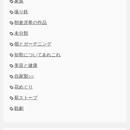
家族
撮り鉄
朝倉冴希の作品
未分類
畑とガーデニング
短歌についてあれこれ
美容と健康
自家製○○
花めぐり
薪ストーブ
観劇