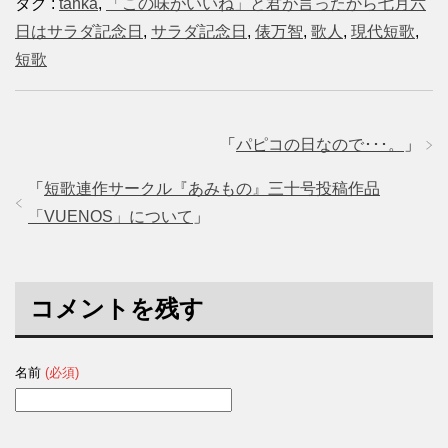
タグ :
tanka
,
「この味がいいね」と君が言ったから七月六
日はサラダ記念日
,
サラダ記念日
,
俵万智
,
歌人
,
現代短歌
,
短歌
「
パピコの日なので･･･。
」
「
短歌連作サークル『あみもの』三十号投稿作品
「VUENOS」について
」
コメントを残す
名前
(必須)