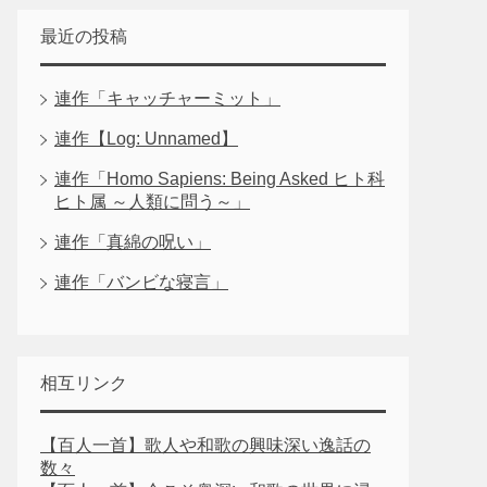
最近の投稿
連作「キャッチャーミット」
連作【Log: Unnamed】
連作「Homo Sapiens: Being Asked ヒト科
ヒト属 ～人類に問う～」
連作「真綿の呪い」
連作「バンビな寝言」
相互リンク
【百人一首】歌人や和歌の興味深い逸話の
数々