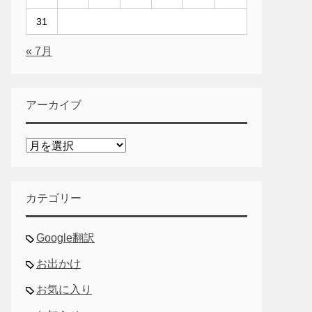
31
« 7月
アーカイブ
ア
ー
カ
イ
カテゴリー
ブ
Google翻訳
お出かけ
お気に入り