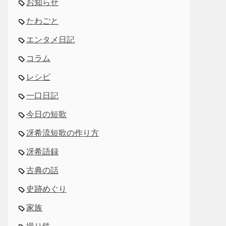
お知らせ
たわごと
エンタメ日記
コラム
レシピ
一口日記
今日の短歌
冴希流短歌の作り方
冴希語録
古典の話
史跡めぐり
家族