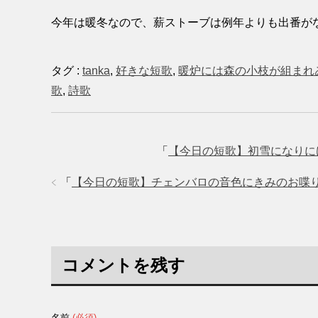
今年は暖冬なので、薪ストーブは例年よりも出番が
タグ :
tanka
,
好きな短歌
,
暖炉には森の小枝が組まれ
歌
,
詩歌
「
【今日の短歌】初雪になりに
「
【今日の短歌】チェンバロの音色にきみのお喋り
コメントを残す
名前
(必須)