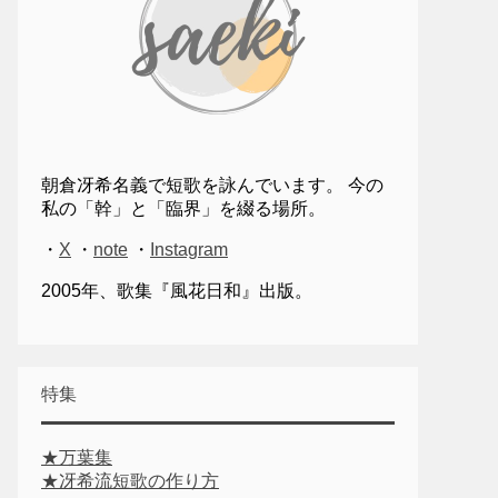
朝倉冴希名義で短歌を詠んでいます。 今の
私の「幹」と「臨界」を綴る場所。
・
X
・
note
・
Instagram
2005年、歌集『風花日和』出版。
特集
★万葉集
★冴希流短歌の作り方