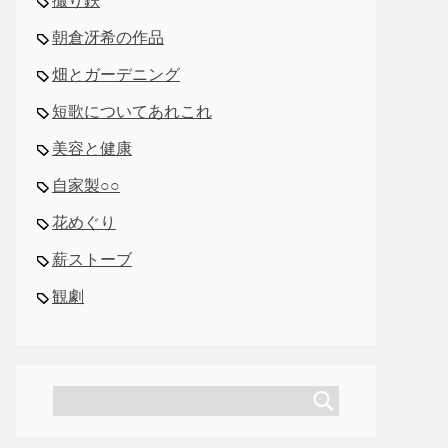
撮り鉄
朝倉冴希の作品
畑とガーデニング
短歌についてあれこれ
美容と健康
自家製○○
花めぐり
薪ストーブ
観劇