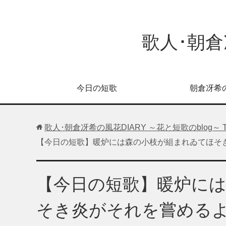
歌人･朝倉
今日の短歌
朝倉冴希
歌人･朝倉冴希の風花DIARY ～花と短歌のblog～
【今日の短歌】暖炉には森の小枝が組まれゐてほそき
【今日の短歌】暖炉に
そき炎がそれを嘗めるよ