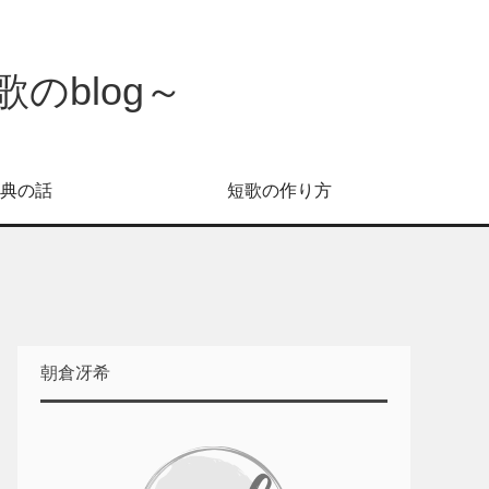
のblog～
典の話
短歌の作り方
朝倉冴希