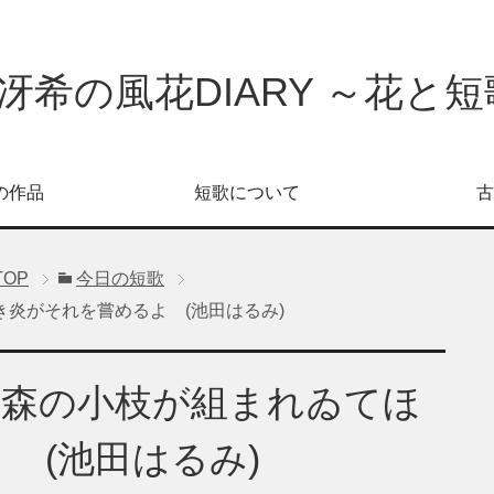
冴希の風花DIARY ～花と短歌
の作品
短歌について
古
TOP
今日の短歌
炎がそれを嘗めるよ (池田はるみ)
は森の小枝が組まれゐてほ
 (池田はるみ)