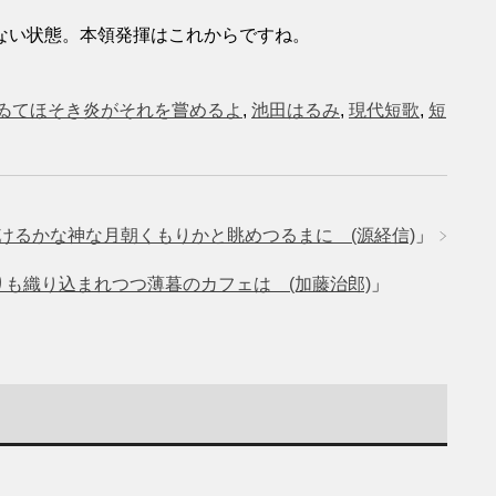
ない状態。本領発揮はこれからですね。
ゐてほそき炎がそれを嘗めるよ
,
池田はるみ
,
現代短歌
,
短
けるかな神な月朝くもりかと眺めつるまに (源経信)
」
も織り込まれつつ薄暮のカフェは (加藤治郎)
」