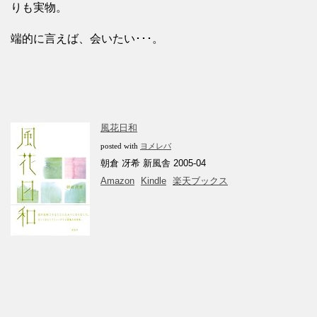
りも実物。
端的に言えば、会いたい･･･。
風花日和
posted with
ヨメレバ
朝倉 冴希 新風舎 2005-04
Amazon
Kindle
楽天ブックス