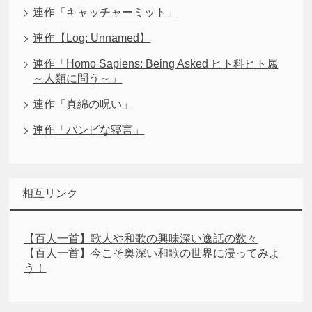
連作「キャッチャーミット」
連作【Log: Unnamed】
連作「Homo Sapiens: Being Asked ヒト科ヒト属
～人類に問う～」
連作「真綿の呪い」
連作「バンビな寝言」
相互リンク
【百人一首】歌人や和歌の興味深い逸話の数々
【百人一首】今こそ奥深い和歌の世界に浸ってみよ
う！