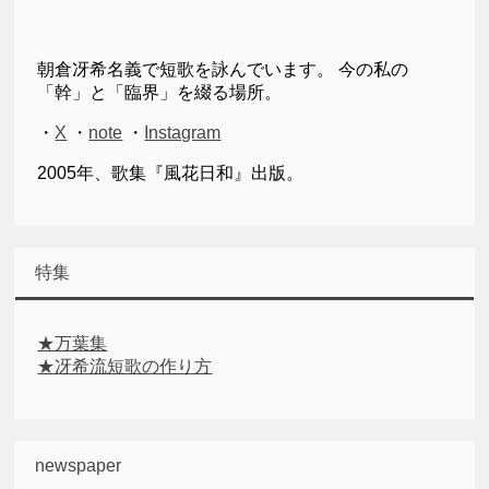
朝倉冴希名義で短歌を詠んでいます。 今の私の
「幹」と「臨界」を綴る場所。
・
X
・
note
・
Instagram
2005年、歌集『風花日和』出版。
特集
★万葉集
★冴希流短歌の作り方
newspaper