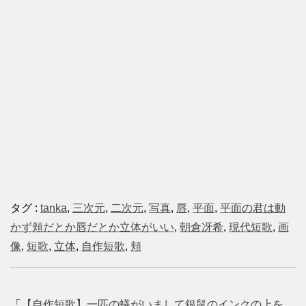
タグ :
tanka
,
三次元
,
二次元
,
写真
,
唇
,
平面
,
平面の君は動
かず頬だとか唇だとか立体がいい
,
朝倉冴希
,
現代短歌
,
画
像
,
短歌
,
立体
,
自作短歌
,
頬
「
【自作短歌】一匹の蟻がいまして銀鼠のインクの上を