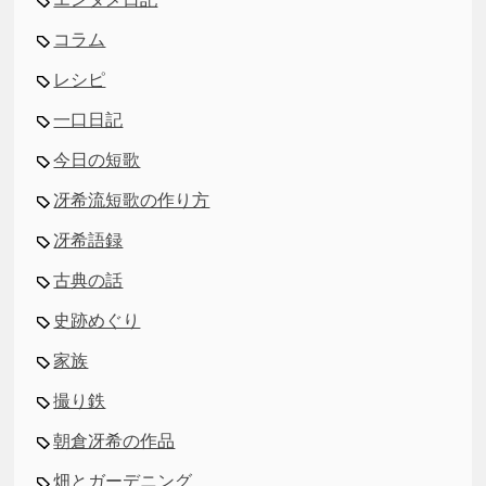
コラム
レシピ
一口日記
今日の短歌
冴希流短歌の作り方
冴希語録
古典の話
史跡めぐり
家族
撮り鉄
朝倉冴希の作品
畑とガーデニング