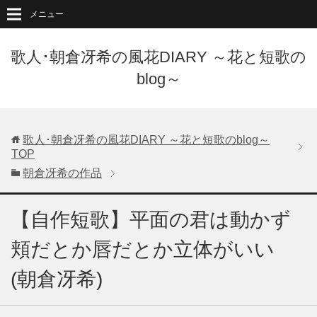
メニュー
歌人･朝倉冴希の風花DIARY ～花と短歌の
blog～
歌人･朝倉冴希の風花DIARY ～花と短歌のblog～
TOP
朝倉冴希の作品
【自作短歌】平面の君は動かず
頬だとか唇だとか立体がいい
(朝倉冴希)