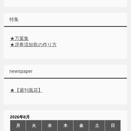
特集
★万葉集
★冴希流短歌の作り方
newspaper
★【週刊風花】
2026年8月
月
火
水
木
金
土
日