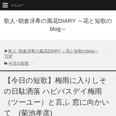
メニュー
歌人･朝倉冴希の風花DIARY ～花と短歌の
blog～
歌人･朝倉冴希の風花DIARY ～花と短歌のblog～
TOP
今日の短歌
【今日の短歌】梅雨に入りしそ
の日駄洒落 ハピバスデイ梅雨
（ツーユー）と言ふ 窓に向かい
て (菊池孝彦)