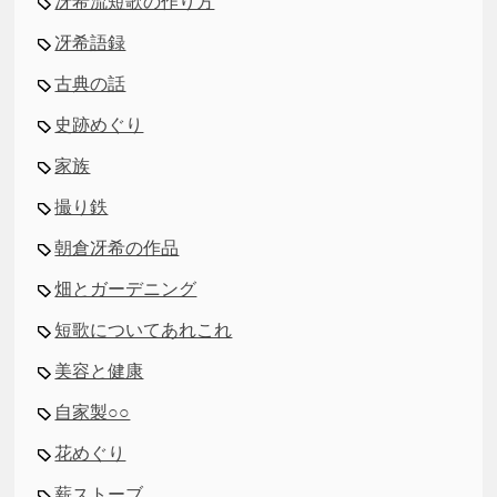
冴希流短歌の作り方
冴希語録
古典の話
史跡めぐり
家族
撮り鉄
朝倉冴希の作品
畑とガーデニング
短歌についてあれこれ
美容と健康
自家製○○
花めぐり
薪ストーブ