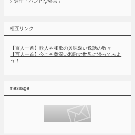
連作「バンビな寝言」
相互リンク
【百人一首】歌人や和歌の興味深い逸話の数々
【百人一首】今こそ奥深い和歌の世界に浸ってみよ
う！
message