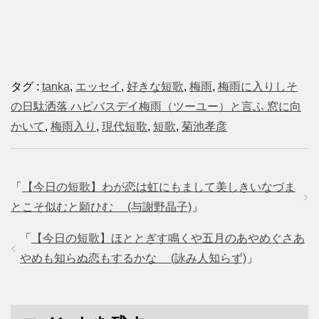
タグ :
tanka
,
エッセイ
,
好きな短歌
,
梅雨
,
梅雨に入りしそ
の日駄洒落 ハピバスデイ梅雨（ツーユー）と言ふ 窓に向
かいて
,
梅雨入り
,
現代短歌
,
短歌
,
菊池孝彦
「
【今日の短歌】わが恋は虹にもまして美しきいなづま
とこそ似むと願ひむ (与謝野晶子)
」
「
【今日の短歌】ほととぎす鳴くや五月のあやめぐさあ
やめも知らぬ恋もするかな (詠み人知らず)
」