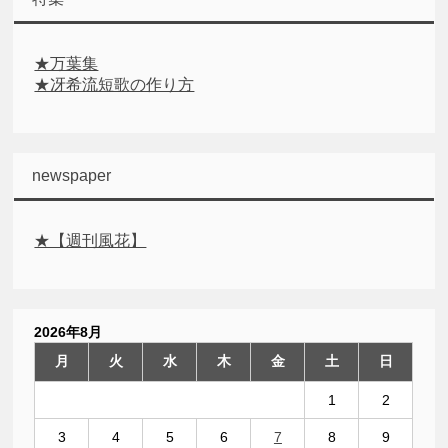
★万葉集
★冴希流短歌の作り方
newspaper
★【週刊風花】
2026年8月
月
火
水
木
金
土
日
1
2
3
4
5
6
7
8
9