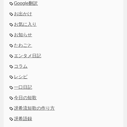
Google翻訳
お出かけ
お気に入り
お知らせ
たわごと
エンタメ日記
コラム
レシピ
一口日記
今日の短歌
冴希流短歌の作り方
冴希語録