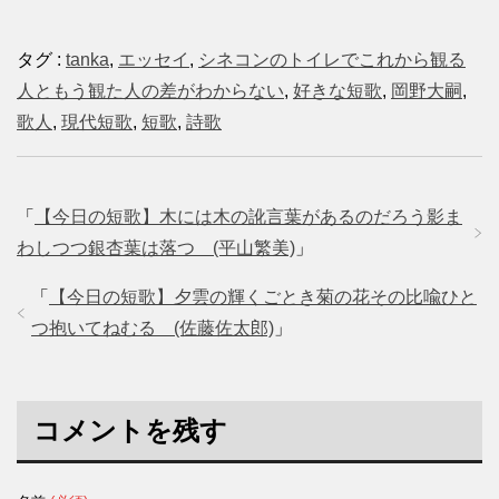
タグ :
tanka
,
エッセイ
,
シネコンのトイレでこれから観る
人ともう観た人の差がわからない
,
好きな短歌
,
岡野大嗣
,
歌人
,
現代短歌
,
短歌
,
詩歌
「
【今日の短歌】木には木の訛言葉があるのだろう影ま
わしつつ銀杏葉は落つ (平山繁美)
」
「
【今日の短歌】夕雲の輝くごとき菊の花その比喩ひと
つ抱いてねむる (佐藤佐太郎)
」
コメントを残す