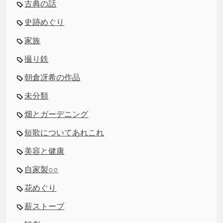
古典の話
史跡めぐり
家族
撮り鉄
朝倉冴希の作品
未分類
畑とガーデニング
短歌についてあれこれ
美容と健康
自家製○○
花めぐり
薪ストーブ