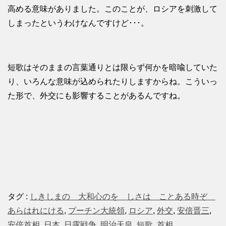
高める意味がありました。このことが、ロシアを刺激して
しまったというわけなんですけど･･･。
短歌はそのままの言葉通りとは限らず何かを暗喩していた
り、いろんな意味が込められたりしますからね。こういっ
た形で、外交にも影響することがあるんですね。
タグ :
しきしまの 大和心のをゝしさは ことある時ぞ
あらはれにける
,
プーチン大統領
,
ロシア
,
外交
,
安倍晋三
,
安倍首相
,
日本
,
日露戦争
,
明治天皇
,
短歌
,
首相