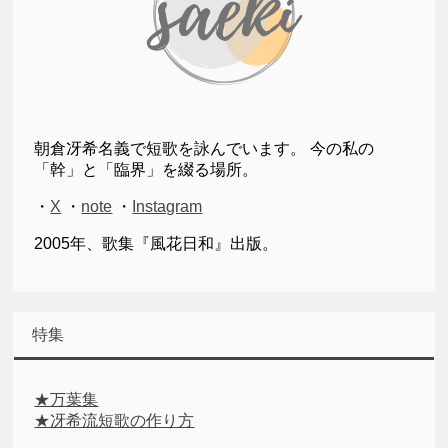
朝倉冴希名義で短歌を詠んでいます。 今の私の
「幹」と「臨界」を綴る場所。
・
X
・
note
・
Instagram
2005年、歌集『風花日和』出版。
特集
★万葉集
★冴希流短歌の作り方