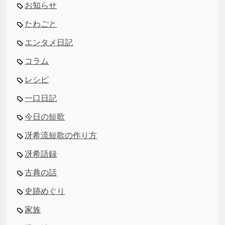
お知らせ
たわごと
エンタメ日記
コラム
レシピ
一口日記
今日の短歌
冴希流短歌の作り方
冴希語録
古典の話
史跡めぐり
家族