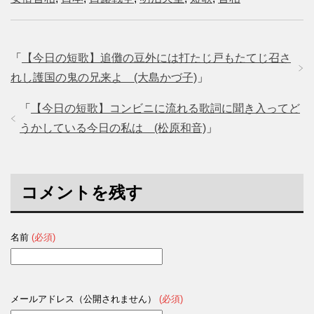
「
【今日の短歌】追儺の豆外には打たじ戸もたてじ召さ
れし護国の鬼の兄来よ (大島かづ子)
」
「
【今日の短歌】コンビニに流れる歌詞に聞き入ってど
うかしている今日の私は (松原和音)
」
コメントを残す
名前
(必須)
メールアドレス（公開されません）
(必須)