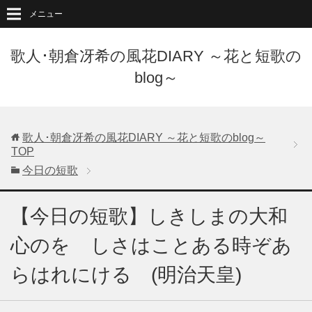
メニュー
歌人･朝倉冴希の風花DIARY ～花と短歌の
blog～
歌人･朝倉冴希の風花DIARY ～花と短歌のblog～
TOP
今日の短歌
【今日の短歌】しきしまの大和
心のをゝしさはことある時ぞあ
らはれにける (明治天皇)