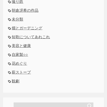
撮り鉄
朝倉冴希の作品
未分類
畑とガーデニング
短歌についてあれこれ
美容と健康
自家製○○
花めぐり
薪ストーブ
観劇