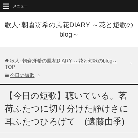
メニュー
歌人･朝倉冴希の風花DIARY ～花と短歌の
blog～
歌人･朝倉冴希の風花DIARY ～花と短歌のblog～
TOP
今日の短歌
【今日の短歌】聴いている。茗
荷ふたつに切り分けた静けさに
耳ふたつひろげて (遠藤由季)