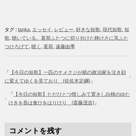
タグ :
tanka
,
エッセイ
,
レビュー
,
好きな短歌
,
現代短歌
,
短
歌
,
聴いている。茗荷ふたつに切り分けた静けさに耳ふた
つひろげて
,
聴く
,
茗荷
,
遠藤由季
「
【今日の短歌】一匹のナメクジが紙の政治家を泣き顔
に変えてゆくを見ており (佐佐木定綱)
」
「
【今日の短歌】ただひとつ惜しみて置きし白桃のゆた
けきを吾は食ひをはりけり (斎藤茂吉)
」
コメントを残す