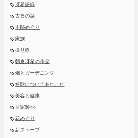
冴希語録
古典の話
史跡めぐり
家族
撮り鉄
朝倉冴希の作品
畑とガーデニング
短歌についてあれこれ
美容と健康
自家製○○
花めぐり
薪ストーブ