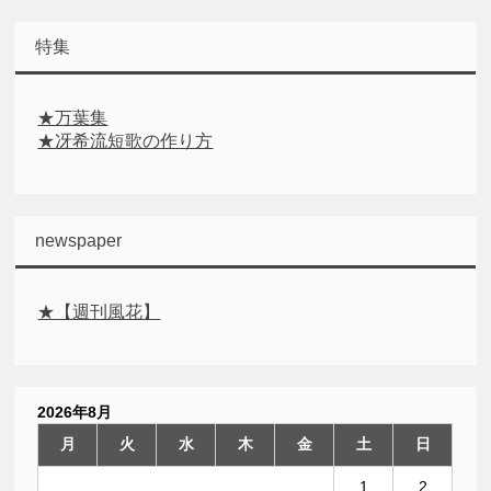
特集
★万葉集
★冴希流短歌の作り方
newspaper
★【週刊風花】
2026年8月
月
火
水
木
金
土
日
1
2