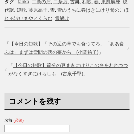
タグ :
tanka
,
二条の后
,
二条后
,
古典
,
和歌
,
春
,
東風解凍
,
現
代訳
,
短歌
,
藤原高子
,
雪
,
雪のうちに春はきにけり鶯のこほ
れる涙いまやとくらむ
,
雪解け
「
【今日の短歌】「その辺の草でも食つてろ」「ああ食
ふは」まずは雪間の蕗の薹から (小関祐子)
」
「
【今日の短歌】節分の豆まきにけりこの冬をわれつつ
がなくすぎにけらしも (古泉千堅)
」
コメントを残す
名前
(必須)