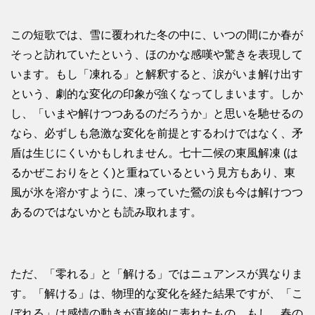
この短歌では、雪に覆われた冬の中に、いつの間にか春が
そっと訪れていたという、ほのかな感嘆や驚きを表現して
います。もし「凍れる」と解釈すると、涙がいま解け出す
という、劇的な変化の印象が強くなってしまいます。しか
し、「いまや解けつつあるのだろうか」と思いを馳せるの
なら、必ずしも急激な変化を前提とするわけではなく、矛
盾は生じにくいかもしれません。七十二候の東風解凍 (は
るかぜこおりをとく)と重ねているという見方もあり、東
風が氷を溶かすように、凍っていた鶯の涙も今は解けつつ
あるのではないかとも読み取れます。
ただ、「零れる」と「解ける」ではニュアンスが異なりま
す。「解ける」は、物理的な変化を経た結果ですが、「こ
ぼれる」は感情の動きが直接的に表れたもの。もし、春の