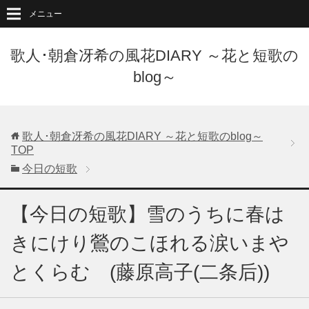
メニュー
歌人･朝倉冴希の風花DIARY ～花と短歌の
blog～
歌人･朝倉冴希の風花DIARY ～花と短歌のblog～
TOP
今日の短歌
【今日の短歌】雪のうちに春は
きにけり鶯のこほれる涙いまや
とくらむ (藤原高子(二条后))