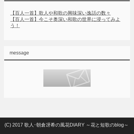
【百人一首】歌人や和歌の興味深い逸話の数々
【百人一首】今こそ奥深い和歌の世界に浸ってみよ
う！
message
(C) 2017 歌人･朝倉冴希の風花DIARY ～花と短歌のblog～