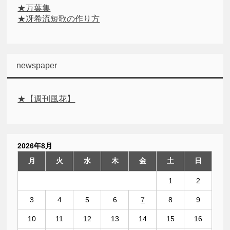
★万葉集
★冴希流短歌の作り方
newspaper
★【週刊風花】
2026年8月
月
火
水
木
金
土
日
1
2
3
4
5
6
7
8
9
10
11
12
13
14
15
16