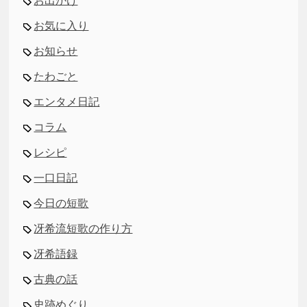
お出かけ
お気に入り
お知らせ
たわごと
エンタメ日記
コラム
レシピ
一口日記
今日の短歌
冴希流短歌の作り方
冴希語録
古典の話
史跡めぐり