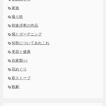
家族
撮り鉄
朝倉冴希の作品
畑とガーデニング
短歌についてあれこれ
美容と健康
自家製○○
花めぐり
薪ストーブ
観劇