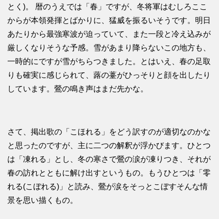
とく)。 暦のうえでは「春」ですが、冬将軍はむしろここ
からが本領発揮とばかりに、猛威を振るいそうです。明日
あたりから最強寒波が迫っていて、また一段と冷え込みが
厳しくなりそうな予感。雪があまり降らないこの地方も、
一時的にですが雪がちらつきました。とはいえ、春の足取
りも確実に感じられて、蕗の薹がひっそりと顔を出したり
しています。鶯の鳴き声はまだ先かな。
さて、掲出歌の「こほれる」をどう訳すのが適切なのかな
と思ったのですが、主に二つの解釈が浮かびます。ひとつ
は「凍れる」とし、冬の寒さで鶯の涙が凍りつき、それが
春の訪れとともに解け出すというもの。もうひとつは「零
れる(こぼれる)」と読み、鶯が涙をそっとこぼすそんな情
景を思い描くもの。